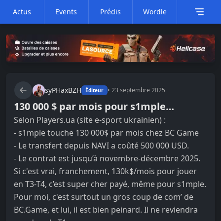
Actus
Events
Prédis
Wordle
syPHaxBZH
•
23 septembre 2025
Éditeur
130 000 $ par mois pour s1mple…
Selon Players.ua (site e-sport ukrainien) :
- s1mple touche 130 000$ par mois chez BC Game
- Le transfert depuis NAVI a coûté 500 000 USD.
- Le contrat est jusqu’à novembre-décembre 2025.
Si c'est vrai, franchement, 130k$/mois pour jouer
en T3-T4, c’est super cher payé, même pour s1mple.
Pour moi, c'est surtout un gros coup de com’ de
BC.Game, et lui, il est bien peinard. Il ne reviendra