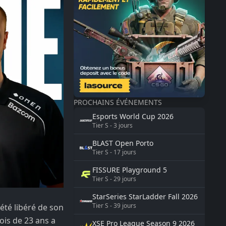
PROCHAINS ÉVÉNEMENTS
Esports World Cup
2026
Tier
S
-
3
jours
BLAST
Open Porto
Tier
S
-
17
jours
FISSURE
Playground 5
Tier
S
-
29
jours
StarSeries
StarLadder Fall 2026
Tier
S
-
39
jours
été libéré de son
ois de 23 ans a
XSE Pro League Season 9
2026