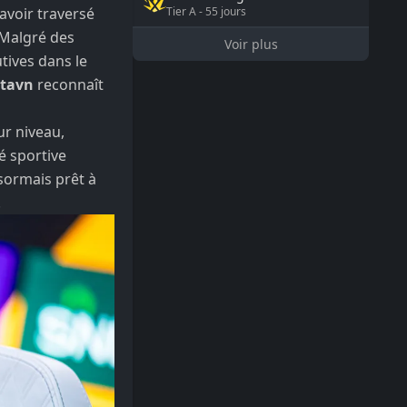
avoir traversé
Tier
A
-
55
jours
 Malgré des
Voir plus
tives dans le
tavn
reconnaît
ur niveau,
é sportive
ésormais prêt à
.