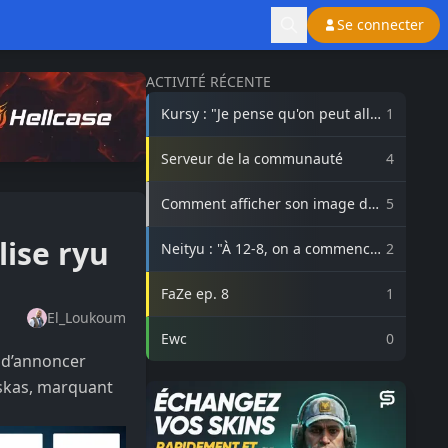
Se connecter
ACTIVITÉ RÉCENTE
Kursy : "Je pense qu'on peut aller
1
beaucoup plus haut avec
3DMAX"
Serveur de la communauté
4
Comment afficher son image de
5
profil Steam sur lasource.gg ?
lise ryu
Neityu : "À 12-8, on a commencé
2
à vraiment croire au comeback"
FaZe ep. 8
1
El_Loukoum
Ewc
0
t d’annoncer
skas, marquant