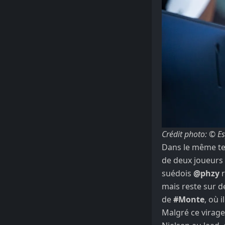
Crédit photo: © E
Dans le même t
de deux joueurs 
suédois
@phzy
r
mais reste sur de
de
#Monte
, où 
Malgré ce virage