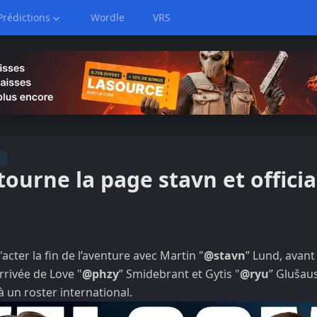
Prédictions
Wordle
VRS
 tourne la page stavn et officia
'acter la fin de l’aventure avec Martin "
@stavn
” Lund, avan
arrivée de Love "
@phzy
” Smidebrant et Gytis "
@ryu
” Glušau
à un roster international.