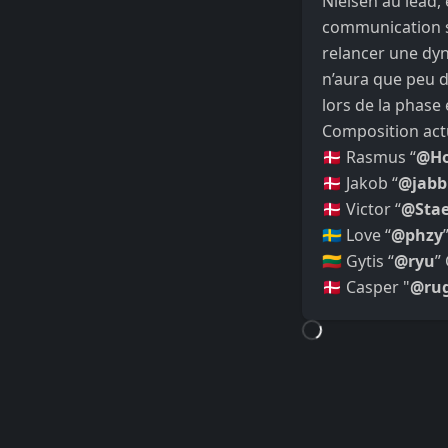
Nielsen au lead, 
communication se
relancer une dyn
n’aura que peu 
lors de la phase
Composition actu
🇩🇰 Rasmus “
@Ho
🇩🇰 Jakob “
@jabb
🇩🇰 Victor “
@Sta
🇸🇪 Love “
@phzy
🇱🇹 Gytis “
@ryu
”
🇩🇰 Casper "
@ru
Loading...