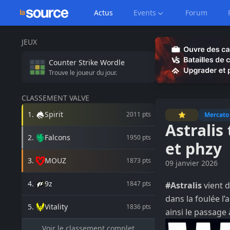
Actus
Events
Forum
JEUX
Counter Strike
Wordle
Trouve le joueur du jour.
CLASSEMENT VALVE
1
.
Spirit
2011
pts
⭐
Mercato
Astralis
2
.
Falcons
1950
pts
et phzy
3
.
MOUZ
1873
pts
09 janvier 2026
4
.
9z
1847
pts
#Astralis
vient d
dans la foulée l’
5
.
Vitality
1836
pts
ainsi le passage 
Voir le classement complet