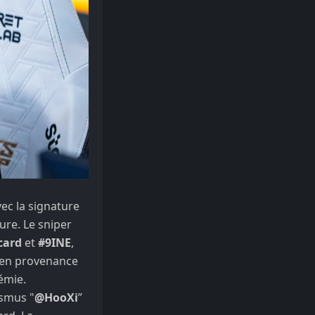
ec la signature
ure. Le sniper
card
et
#9INE
,
 en provenance
émie.
smus "
@HooXi
”