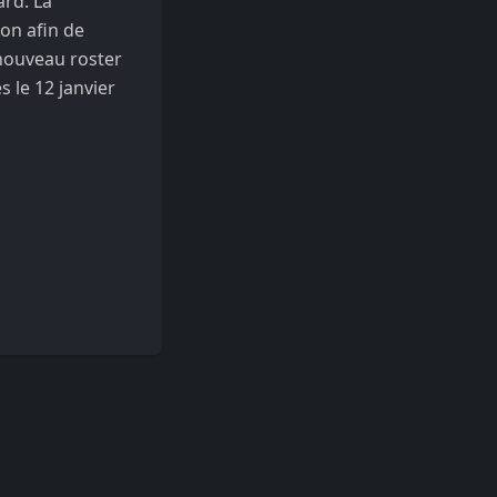
ard. La
on afin de
 nouveau roster
 le 12 janvier