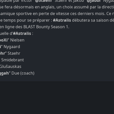
épaulé par Victor "
@Staehr
” Staehr et Jakob "
@jabbi
” Nyga
 fera désormais en anglais, un choix assumé par la directi
amique sportive en perte de vitesse ces derniers mois. Ce
de temps pour se préparer :
#Astralis
débutera sa saison dès
 en ligne des BLAST Bounty Season 1.
elle d’
#Astralis
:
oXi
” Nielsen
i
” Nygaard
ehr
” Staehr
” Smidebrant
 Glušauskas
ggah
” Due (coach)