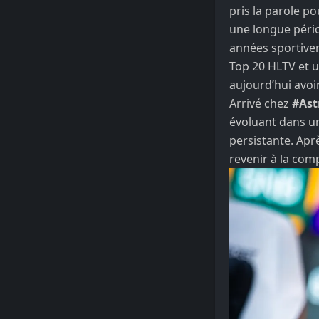
pris la parole p
une longue pério
années sportive
Top 20 HLTV et un
aujourd’hui avoi
Arrivé chez
#Ast
évoluant dans un
persistante. Apr
revenir à la comp