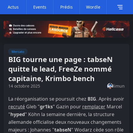
Actus
Events
Prédis
Wordle
Mercato
BIG tourne une page : tabseN
quitte le lead, FreeZe nommé
capitaine, Krimbo bench
14 octobre 2025
limun
La réorganisation se poursuit chez
BIG
. Après avoir
recruté
Gleb "
gr1ks
" Gazin pour
remplacer
Marcel
"
hyped
" Köhn la semaine dernière, la structure
allemande officialise deux nouveaux changements
majeurs : Johannes "
tabseN
" Wodarz cède son rôle