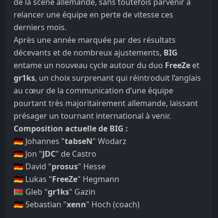
de la scène allemande, sans toutefois parvenir à
relancer une équipe en perte de vitesse ces
derniers mois.
Après une année marquée par des résultats
décevants et de nombreux ajustements,
BIG
entame un nouveau cycle autour du duo
FreeZe
et
gr1ks
, un choix surprenant qui réintroduit l’anglais
au cœur de la communication d’une équipe
pourtant très majoritairement allemande, laissant
présager un tournant international à venir.
Composition actuelle de BIG :
🇩🇪 Johannes "
tabseN
" Wodarz
🇩🇪 Jon "
JDC
" de Castro
🇩🇪 David "
prosus
" Hesse
🇩🇪 Lukas "
FreeZe
" Hegmann
🇧🇾 Gleb "
gr1ks
" Gazin
🇩🇪 Sebastian "
xenn
" Hoch (coach)