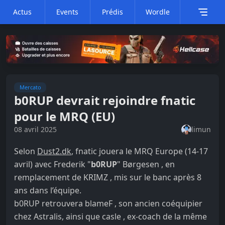
Actus
Events
Prédis
Wordle
Mercato
b0RUP devrait rejoindre fnatic
pour le MRQ (EU)
08 avril 2025
limun
Selon
Dust2.dk
, fnatic jouera le MRQ Europe (14-17
avril) avec Frederik "
b0RUP
" Børgesen , en
remplacement de KRIMZ , mis sur le banc après 8
ans dans l’équipe.
b0RUP retrouvera blameF , son ancien coéquipier
chez Astralis, ainsi que casle , ex-coach de la même