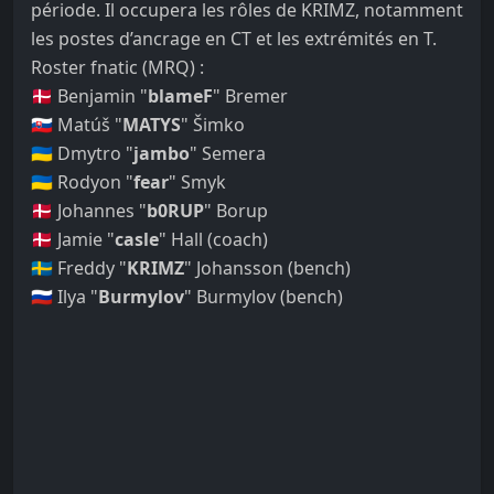
période. Il occupera les rôles de KRIMZ, notamment
les postes d’ancrage en CT et les extrémités en T.
Roster fnatic (MRQ) :
🇩🇰 Benjamin "
blameF
" Bremer
🇸🇰 Matúš "
MATYS
" Šimko
🇺🇦 Dmytro "
jambo
" Semera
🇺🇦 Rodyon "
fear
" Smyk
🇩🇰 Johannes "
b0RUP
" Borup
🇩🇰 Jamie "
casle
" Hall (coach)
🇸🇪 Freddy "
KRIMZ
" Johansson (bench)
🇷🇺 Ilya "
Burmylov
" Burmylov (bench)