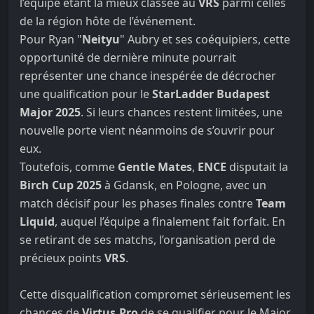
l’équipe étant la mieux classée au
VRS
parmi celles
de la région hôte de l’événement.
Pour Ryan "
Neityu
" Aubry et ses coéquipiers, cette
opportunité de dernière minute pourrait
représenter une chance inespérée de décrocher
une qualification pour le
StarLadder Budapest
Major 2025
. Si leurs chances restent limitées, une
nouvelle porte vient néanmoins de s’ouvrir pour
eux.
Toutefois, comme
Gentle Mates
,
ENCE
disputait la
Birch Cup 2025
à Gdansk, en Pologne, avec un
match décisif pour les phases finales contre
Team
Liquid
, auquel l’équipe a finalement fait forfait. En
se retirant de ses matchs, l’organisation perd de
précieux points
VRS
.
Cette disqualification compromet sérieusement les
chances de
Virtus.Pro
de se qualifier pour le Major