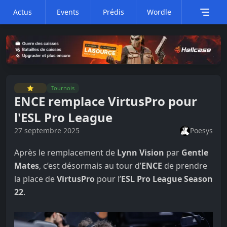
Actus
Events
Prédis
Wordle
⭐
Tournois
ENCE remplace VirtusPro pour
l'ESL Pro League
27 septembre 2025
Poesys
Après le remplacement de
Lynn Vision
par
Gentle
Mates
, c’est désormais au tour d’
ENCE
de prendre
la place de
VirtusPro
pour l’
ESL Pro League Season
22
.