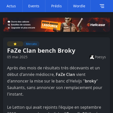
Actus
Events
Prédis
Wordle
⭐
Mercato
FaZe Clan bench Broky
05 mai 2025
Poesys
Après des mois de résultats très décevants et un
début d'année médiocre,
FaZe Clan
vient
d'annoncer la mise sur le banc d'Helvijs "⁠
broky⁠
"
Saukants, sans annoncer son remplacement pour
l'instant.
Le Letton qui avait rejoints l'équipe en septembre