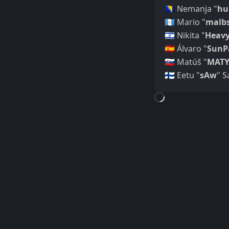
🇧🇦 Nemanja "
hu
🇬🇹 Mario "
malb
🇮🇱 Nikita "
Heav
🇪🇸 Álvaro "
SunP
🇸🇰 Matúš "
MATY
🇫🇮 Eetu "
sAw
" S
Loading...