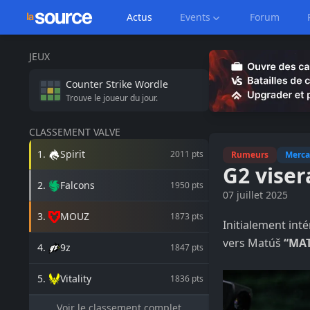
Actus
Events
Forum
JEUX
Counter Strike
Wordle
Trouve le joueur du jour.
CLASSEMENT VALVE
1
.
Spirit
2011
pts
Rumeurs
Merca
G2 viser
2
.
Falcons
1950
pts
07 juillet 2025
3
.
MOUZ
1873
pts
Initialement int
vers Matúš
“MA
4
.
9z
1847
pts
5
.
Vitality
1836
pts
Voir le classement complet