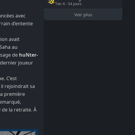
Tier
A
-
54
jours
Voir plus
vancées avec
rrain d’entente
ion avait
Saha au
ssage de
huNter-
 dernier joueur
e. C’est
il rejoindrait sa
 sa première
remarqué,
e la retraite. À