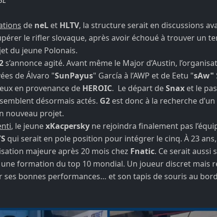
ations
de
neL
et
HLTV
, la structure serait en discussions a
érer le rifler slovaque, après avoir échoué à trouver un te
et du jeune Polonais.
2
s’annonce agité. Avant même le Major d’Austin, l’organisat
vées de Álvaro "
SunPayus
" García à l’AWP et de Eetu "
sAw"
deux en provenance de
HEROIC
. Le départ de
Snax
et le pa
 semblent désormais actés.
G2
est donc à la recherche d’un
on nouveau projet.
nti
, le jeune
xKacpersky
ne rejoindra finalement pas l’équip
YS
qui serait en pole position pour intégrer le cinq. À 23 ans, 
sation majeure après 20 mois chez
Fnatic
. Ce serait aussi
 une formation du top 10 mondial. Un joueur discret mais 
ses bonnes performances… et son tapis de souris au bord d