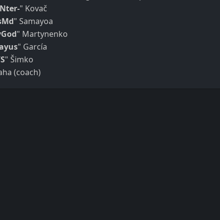
Nter-
" Kovač
sMd
" Samayoa
yGod
" Martynenko
ayus
" García
S
" Šimko
aha (coach)