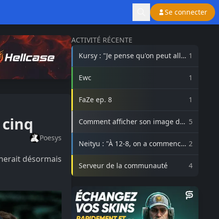
Se connecter
ACTIVITÉ RÉCENTE
Kursy : "Je pense qu'on peut aller
1
beaucoup plus haut avec
3DMAX"
Ewc
1
FaZe ep. 8
1
 cinq
Comment afficher son image de
5
profil Steam sur lasource.gg ?
Poesys
Neityu : "À 12-8, on a commencé
2
à vraiment croire au comeback"
nerait désormais
Serveur de la communauté
4