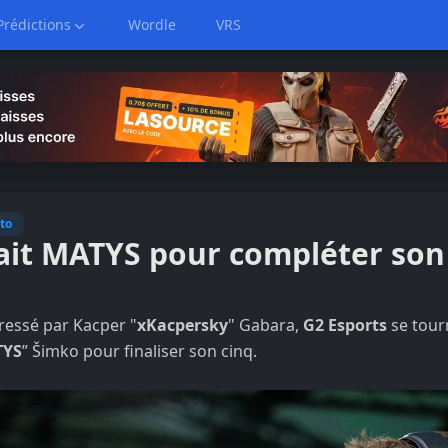
Prédictions
Wordle
VRS
to
ait MATYS pour compléter son
éressé par Kacper "
xKacpersky
" Gabara,
G2 Esports
se tour
TYS
” Šimko pour finaliser son cinq.