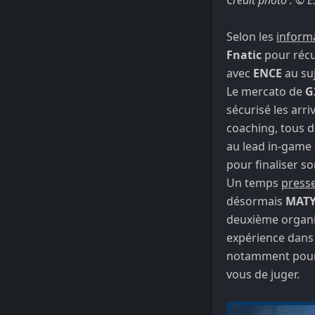
Selon les
inform
Fnatic
pour récup
avec
ENCE
au suj
Le mercato de
G
sécurisé les arri
coaching, tous 
au lead in-game
pour finaliser s
Un temps
presse
désormais
MAT
deuxième organi
expérience dans
notamment pour 
vous de juger.