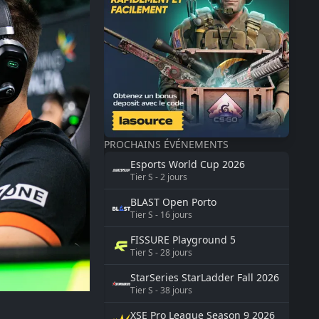
PROCHAINS ÉVÉNEMENTS
Esports World Cup
2026
Tier
S
-
2
jours
BLAST
Open Porto
Tier
S
-
16
jours
FISSURE
Playground 5
Tier
S
-
28
jours
StarSeries
StarLadder Fall 2026
Tier
S
-
38
jours
XSE Pro League Season 9
2026