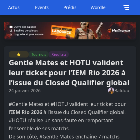
Actus
Events
Prédis
Wordle
⭐
Tournois
Résultats
Gentle Mates et HOTU valident
leur ticket pour l’IEM Rio 2026 à
l’issue du Closed Qualifier global
24 janvier 2026
Balduur
#Gentle Mates
et
#HOTU
valident leur ticket pour
l’
IEM Rio 2026
à l’issue du Closed Qualifier global.
#HOTU
réalise un sans-faute en remportant
l’ensemble de ses matchs.
De son côté,
#Gentle Mates
enchaîne 7 matchs