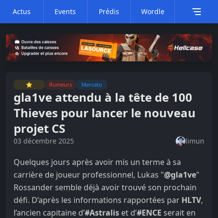
Actus
Events
Prédis
Wordle
⭐
Rumeurs
Mercato
gla1ve attendu à la tête de 100
Thieves pour lancer le nouveau
projet CS
03 décembre 2025
limun
Quelques jours après avoir mis un terme à sa
carrière de joueur professionnel, Lukas "
@gla1ve
"
Rossander semble déjà avoir trouvé son prochain
défi. D’après les informations rapportées par
HLTV
,
l’ancien capitaine d’
#Astralis
et d’
#ENCE
serait en