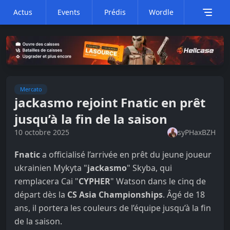
Actus
Events
Prédis
Wordle
Mercato
jackasmo rejoint Fnatic en prêt
jusqu’à la fin de la saison
10 octobre 2025
syPHaxBZH
Fnatic
a officialisé l’arrivée en prêt du jeune joueur
ukrainien Mykyta "
jackasmo
" Skyba, qui
remplacera Cai "
CYPHER
" Watson dans le cinq de
départ dès la
CS Asia Championships
. Âgé de 18
ans, il portera les couleurs de l’équipe jusqu’à la fin
de la saison.