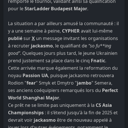
remporté le tournoi, validant ainsi sa qualification
pour le
StarLadder Budapest Major
.
La situation a par ailleurs amusé la communauté : il
y a une semaine à peine,
CYPHER
avait lui-même
publié
sur
X
un message invitant les organisations
à recruter
jackasmo
, le qualifiant de
“so fu**ing
good”
. Quelques jours plus tard, le jeune Ukrainien
prend justement sa place dans le cinq
Fnatic
.
Cette arrivée marque également la reformation du
noyau
Passion UA
, puisque jackasmo retrouvera
Rodion "
fear
" Smyk et Dmytro "
jambo
" Semera,
ses anciens coéquipiers remarqués lors du
Perfect
World Shanghai Major
.
Ce prêt ne se limite pas uniquement à la
CS Asia
Championships
: il s’étend jusqu'à la fin de 2025 et
devrait voir
jackasmo
être de nouveau appelé à
jouer lors d’autres événements, notamment le