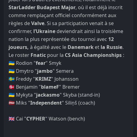
StarLadder Budapest Major
, où il est déjà inscrit
comme remplaçant officiel conformément aux
règles de
Valve
. Si sa participation venait à se
confirmer,
l’Ukraine
deviendrait ainsi la troisième
nation la plus représentée du tournoi avec
12
joueurs,
à égalité avec le
Danemark
et
la Russie
.
Le roster
Fnatic
pour la
CS Asia Championships
:
🇺🇦 Rodion "
fear
" Smyk
🇺🇦 Dmytro "
jambo
" Semera
🇸🇪 Freddy "
KRIMZ
" Johansson
🇩🇰 Benjamin "
blameF
" Bremer
🇺🇦 Mykyta "
jackasmo
" Skyba (stand-in)
🇱🇻 Miks "
Independent
" Siliņš (coach)
🇬🇧 Cai "
CYPHER
" Watson (bench)