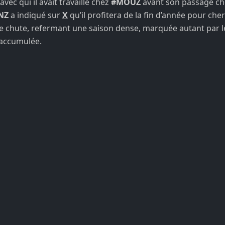
avec qui il avait travaillé chez
#MOUZ
avant son passage c
NZ
a indiqué sur
X
qu’il profitera de la fin d’année pour che
 chute, refermant une saison dense, marquée autant par le
 accumulée.