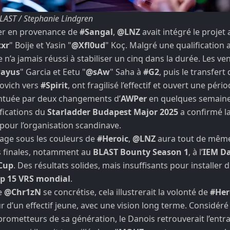
BLAST / Stephanie Lindgren
ier en provenance de
#Sangal
,
@LNZ
avait intégré le projet
xr
" Boije et Yasin "
@Xfl0ud
" Koç. Malgré une qualification
pe n’a jamais réussi à stabiliser un cinq dans la durée. Les v
ayus
" Garcia et Eetu "
@sAw
" Saha à
#G2
, puis le transfert
novich vers
#Spirit
, ont fragilisé l’effectif et ouvert une pério
ntuée par deux changements d’
AWPer
en quelques semaines
ifications du
Starladder Budapest Major 2025
a confirmé la
our l’organisation scandinave.
age sous les couleurs de
#Heroic
,
@LNZ
aura tout de même
s finales, notamment au
BLAST Bounty Season 1
, à l’
IEM Da
 Cup
. Des résultats solides, mais insuffisants pour installer
p 15 VRS mondial
.
de
@Chr1zN
se concrétise, cela illustrerait la volonté de
#Her
r d’un effectif jeune, avec une vision long terme. Considér
 prometteurs de sa génération, le Danois retrouverait l’entr