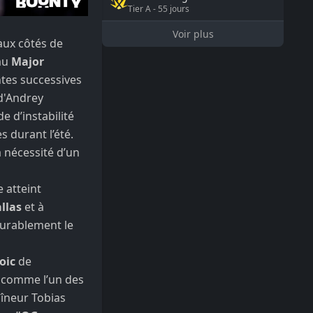
Tier
A
-
55
jours
Voir plus
 aux côtés de
 au
Major
entes successives
 d'Andrey
de d’instabilité
 durant l’été.
 nécessité d’un
 atteint
llas
et à
 durablement le
oic
de
é comme l’un des
aîneur Tobias