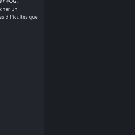
hez
#OG
.
rcher un
s difficultés que