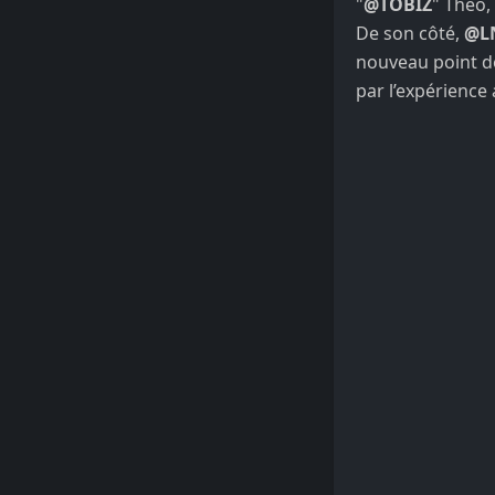
"
@TOBIZ
" Theo, 
De son côté,
@L
nouveau point de
par l’expérience