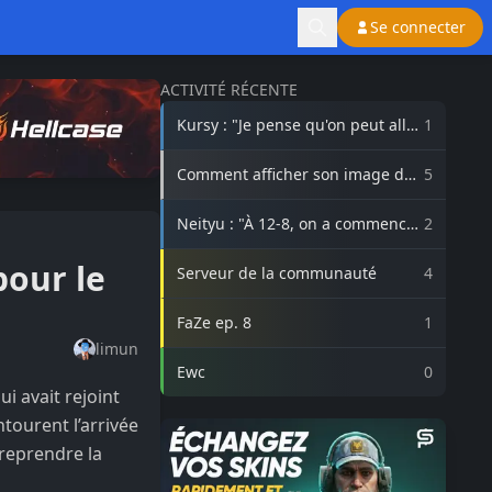
Se connecter
ACTIVITÉ RÉCENTE
Kursy : "Je pense qu'on peut aller
1
beaucoup plus haut avec
3DMAX"
Comment afficher son image de
5
profil Steam sur lasource.gg ?
Neityu : "À 12-8, on a commencé
2
à vraiment croire au comeback"
pour le
Serveur de la communauté
4
FaZe ep. 8
1
limun
Ewc
0
ui avait rejoint
tourent l’arrivée
 reprendre la