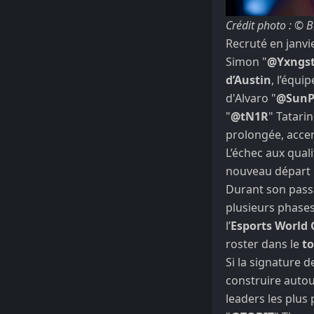
Crédit photo : © 
Recruté en janv
Simon "
@Yxngst
d’Austin
, l’équi
d'Alvaro "
@SunP
"
@tN1R
" Tatari
prolongée, acce
L’échec aux qual
nouveau départ p
Durant son pass
plusieurs phase
l’
Esports World
roster dans le
to
Si la signature 
construire autou
leaders les plus