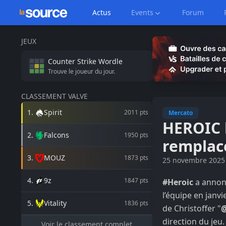
Actus
Events
Forum
JEUX
Counter Strike
Wordle
Trouve le joueur du jour.
CLASSEMENT VALVE
1
.
Spirit
2011
pts
Mercato
HEROIC 
2
.
Falcons
1950
pts
remplac
3
.
MOUZ
1873
pts
25 novembre 2025
4
.
9z
1847
pts
#Heroic
a annonc
l’équipe en janv
5
.
Vitality
1836
pts
de Christoffer "
direction du jeu.
Voir le classement complet