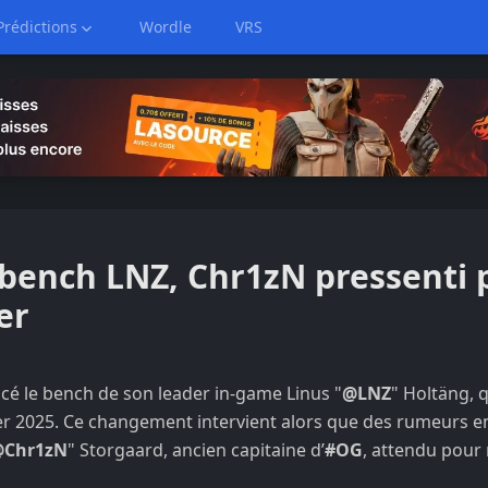
Prédictions
Wordle
VRS
bench LNZ, Chr1zN pressenti 
er
é le bench de son leader in-game Linus "
@LNZ
" Holtäng, q
ier 2025. Ce changement intervient alors que des rumeurs en
@Chr1zN
" Storgaard, ancien capitaine d’
#OG
, attendu pour