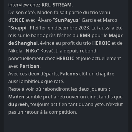
interview chez
KRL_STREAM
.
De son côté, Maden faisait partie du trio venu
d’
ENCE
avec Álvaro "
⁠SunPayus⁠
" García et Marco
"
⁠Snappi⁠
" Pfeiffer, en décembre 2023. Lui aussi a été
mis sur le banc après l’échec au
RMR
pour le
Major
de Shanghai
, évincé au profit du trio
HEROIC
et de
Nikola "
NiKo
" Kovač. Il a depuis rebondi
ponctuellement chez
HEROIC
et joue actuellement
avec
Partizan
.
Avec ces deux départs,
Falcons
clôt un chapitre
aussi ambitieux que raté.
Reste à voir où rebondiront les deux joueurs :
Maden
semble prêt à retrouver un cinq, tandis que
dupreeh
, toujours actif en tant qu’analyste, n’exclut
pas un retour à la compétition.