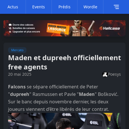
Actus
Events
Prédis
Wordle
Mercato
Maden et dupreeh officiellement
free agents
20 mai 2025
Poesys
Falcons
se sépare officiellement de Peter
"
dupreeh
" Rasmussen et Pavle "
Maden
" Bošković.
Sur le banc depuis novembre dernier, les deux
joueurs viennent d’être libérés de leur contrat.