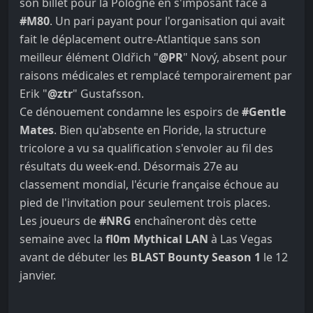
son billet pour la Pologne en s'imposant face à
#M80
. Un pari payant pour l'organisation qui avait
fait le déplacement outre-Atlantique sans son
meilleur élément Oldřich "
@PR
" Nový, absent pour
raisons médicales et remplacé temporairement par
Erik "
@ztr
" Gustafsson.
Ce dénouement condamne les espoirs de
#Gentle
Mates
. Bien qu'absente en Floride, la structure
tricolore a vu sa qualification s'envoler au fil des
résultats du week-end. Désormais 27e au
classement mondial, l'écurie française échoue au
pied de l'invitation pour seulement trois places.
Les joueurs de
#NRG
enchaîneront dès cette
semaine avec la
fl0m Mythical LAN
à Las Vegas
avant de débuter les
BLAST Bounty Season 1
le 12
janvier.