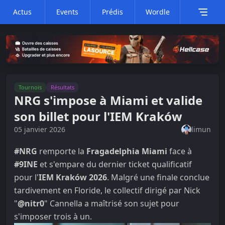
Actus
Events
Prédis
Wordle
Tournois
Résultats
NRG s'impose à Miami et valide
son billet pour l'IEM Kraków
05 janvier 2026
limun
#NRG
remporte la
Fragadelphia Miami
face à
#9INE
et s'empare du dernier ticket qualificatif
pour l'
IEM Kraków 2026
. Malgré une finale conclue
tardivement en Floride, le collectif dirigé par Nick
"
@nitr0
" Cannella a maîtrisé son sujet pour
s'imposer trois à un.