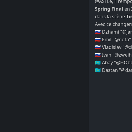
@Ax1Le
, il rempo
Spring Final
en 
dans la scène
Ti
Avec ce changem
🇷🇺 Dzhami "
@Ja
🇷🇺 Emil "
@nota
🇷🇺 Vladislav "
@x
🇷🇺 Ivan "
@zweih
🇰🇿 Abay "
@HObb
🇰🇿 Dastan "
@da