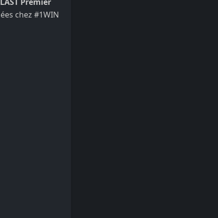
LAST Premier
nées chez
#1WIN