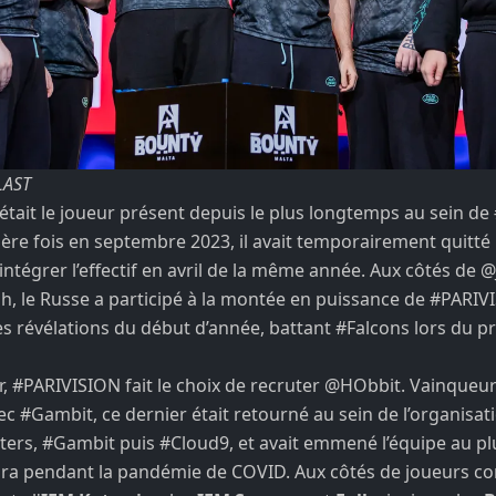
LAST
était le joueur présent depuis le plus longtemps au sein de
ère fois en septembre 2023, il avait temporairement quitté 
intégrer l’effectif en avril de la même année. Aux côtés de
@
ih
, le Russe a participé à la montée en puissance de
#PARIV
s révélations du début d’année, battant
#Falcons
lors du p
r,
#PARIVISION
fait le choix de recruter
@HObbit
. Vainqueu
ec
#Gambit
, ce dernier était retourné au sein de l’organisa
ters
,
#Gambit
puis
#Cloud9
, et avait emmené l’équipe au p
e Era pendant la pandémie de COVID. Aux côtés de joueurs