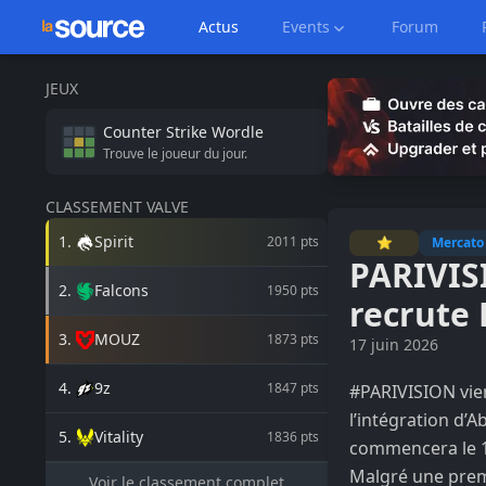
Actus
Events
Forum
JEUX
Counter Strike
Wordle
Trouve le joueur du jour.
CLASSEMENT VALVE
1
.
Spirit
2011
pts
⭐
Mercato
PARIVIS
2
.
Falcons
1950
pts
recrute 
3
.
MOUZ
1873
pts
17 juin 2026
4
.
9z
1847
pts
#PARIVISION
vie
l’intégration d’A
5
.
Vitality
1836
pts
commencera le 1e
Malgré une prem
Voir le classement complet