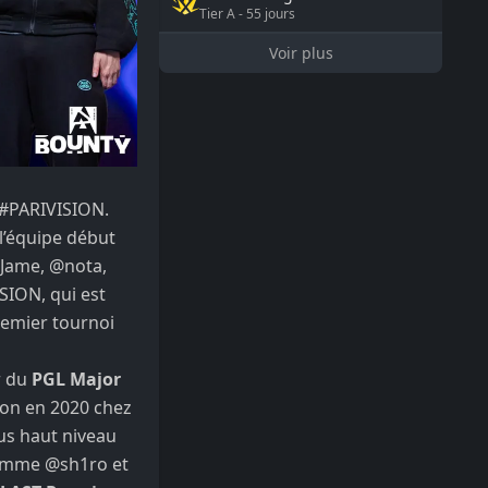
Tier
A
-
55
jours
Voir plus
#PARIVISION
.
l’équipe début
Jame
,
@nota
,
ISION
, qui est
remier tournoi
r du
PGL Major
tion en 2020 chez
lus haut niveau
 comme
@sh1ro
et