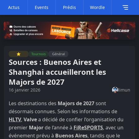
Actus
Events
Prédis
Wordle
⭐
Tournois
Général
Sources : Buenos Aires et
Shanghai accueilleront les
Majors de 2027
16 janvier 2026
limun
Les destinations des
Majors de 2027
sont
désormais connues. Selon les informations de
HLTV
,
Valve
a décidé de confier l’organisation du
premier
Major
de l’année à
FiReSPORTS
, avec un
événement prévu à
Buenos Aires
, tandis que le