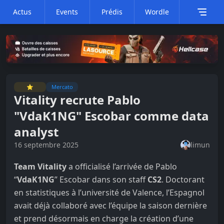
Actus
Events
Prédis
Wordle
⭐
Mercato
Vitality recrute Pablo
"VdaK1NG" Escobar comme data
analyst
16 septembre 2025
limun
Team Vitality
a officialisé l’arrivée de Pablo
“
VdaK1NG
” Escobar dans son staff
CS2
. Doctorant
en statistiques à l’université de Valence, l’Espagnol
avait déjà collaboré avec l’équipe la saison dernière
et prend désormais en charge la création d’une