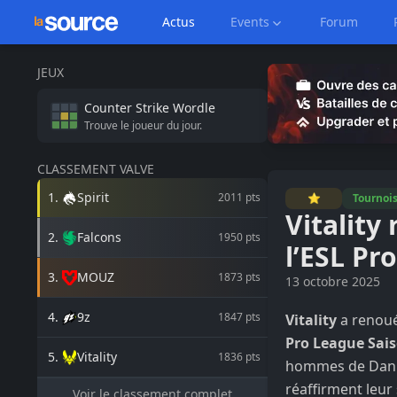
Actus
Events
Forum
JEUX
Counter Strike
Wordle
Trouve le joueur du jour.
CLASSEMENT VALVE
1
.
Spirit
2011
pts
⭐
Tournoi
Vitality
2
.
Falcons
1950
pts
l’ESL Pr
3
.
MOUZ
1873
pts
13 octobre 2025
4
.
9z
1847
pts
Vitality
a renoué 
Pro League Sais
5
.
Vitality
1836
pts
hommes de Dan
réaffirment leur
Voir le classement complet