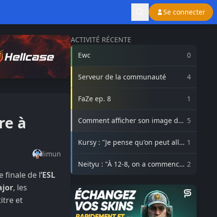
Se connecter
ACTIVITÉ RÉCENTE
Ewc
0
Serveur de la communauté
4
FaZe ep. 8
1
re à
Comment afficher son image de
5
profil Steam sur lasource.gg ?
Kursy : "Je pense qu'on peut aller
1
beaucoup plus haut avec
limun
3DMAX"
Neityu : "À 12-8, on a commencé
2
à vraiment croire au comeback"
 finale de l
’ESL
jor
, les
itre et