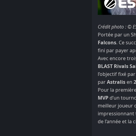
Crédit photo : © E
Portée par un S
Falcons
. Ce suc
fini par payer a
Avec encore tro
BLAST Rivals Sa
l’objectif fixé p
par
Astralis
en
2
Pour la première
MVP
d’un tourno
meilleur joueur 
impressionnant t
de l’année et la 