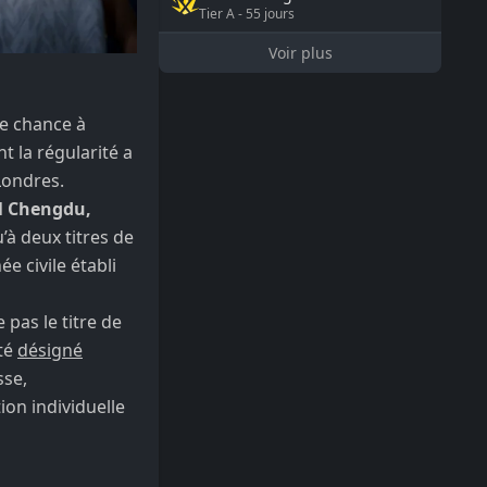
Tier
A
-
55
jours
Voir plus
ne chance à
nt la régularité a
Londres.
M Chengdu,
u’à deux titres de
e civile établi
pas le titre de
été
désigné
sse,
ion individuelle