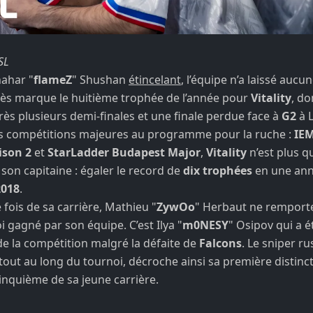
SL
hahar "
flameZ
" Shushan
étincelant
, l’équipe n’a laissé aucu
cès marque le huitième trophée de l’année pour
Vitality
, do
près plusieurs demi-finales et une finale perdue face à
G2
à 
is compétitions majeures au programme pour la ruche :
IE
ison 2
et
StarLadder Budapest Major
,
Vitality
n’est plus q
ar son capitaine : égaler le record de
dix trophées
en une anné
018
.
 fois de sa carrière, Mathieu "
ZywOo
" Herbaut ne remporte 
i gagné par son équipe. C’est Ilya "
m0NESY
" Osipov qui a 
de la compétition malgré la défaite de
Falcons
. Le sniper ru
out au long du tournoi, décroche ainsi sa première distinct
cinquième de sa jeune carrière.