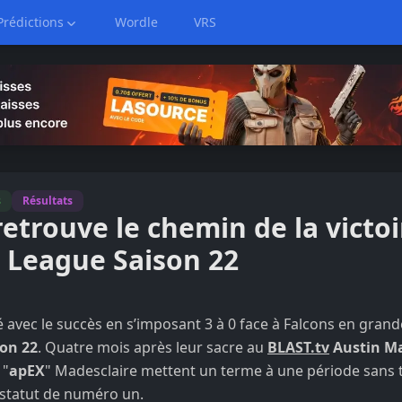
Prédictions
Wordle
VRS
s
Résultats
 retrouve le chemin de la victoi
o League Saison 22
avec le succès en s’imposant 3 à 0 face à Falcons en grande
on 22
. Quatre mois après leur sacre au
BLAST.tv
Austin Ma
 "
apEX
" Madesclaire mettent un terme à une période sans t
 statut de numéro un.