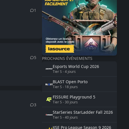
1
5
PROCHAINS ÉVÉNEMENTS
Esports World Cup
2026
Tier
S
-
4
jours
BLAST
Open Porto
Tier
S
-
18
jours
FISSURE
Playground 5
Tier
S
-
30
jours
3
StarSeries
StarLadder Fall 2026
Tier
S
-
40
jours
XSE Pro League Season 9
2026