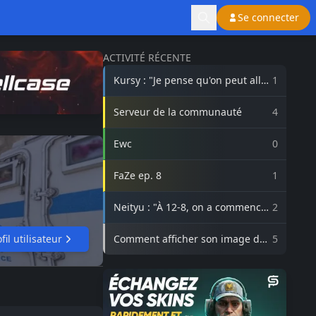
Se connecter
ACTIVITÉ RÉCENTE
Kursy : "Je pense qu'on peut aller
1
beaucoup plus haut avec
3DMAX"
Serveur de la communauté
4
Ewc
0
FaZe ep. 8
1
Neityu : "À 12-8, on a commencé
2
à vraiment croire au comeback"
fil utilisateur
Comment afficher son image de
5
profil Steam sur lasource.gg ?