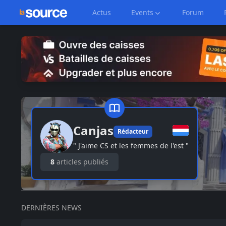
Actus
Events
Forum
Canjas
Rédacteur
"
J'aime CS et les femmes de l'est
"
8
articles publiés
DERNIÈRES NEWS