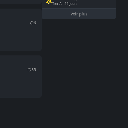
Tier
A
-
56
jours
Voir plus
6
35