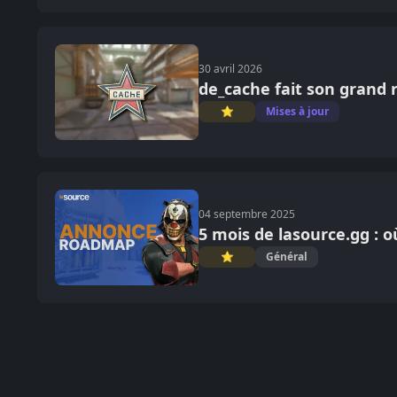
30 avril 2026
de_cache fait son grand 
⭐
Mises à jour
04 septembre 2025
5 mois de lasource.gg : o
⭐
Général