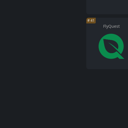
#
41
FlyQuest