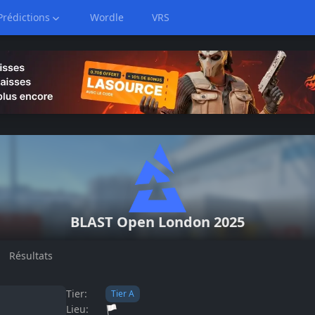
Prédictions
Wordle
VRS
BLAST Open
London 2025
Résultats
Tier:
Tier
A
Lieu:
🏳️