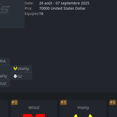
Date:
26 août
-
07 septembre 2025
Prix:
70000 United States Dollar
Equipes:
16
RIA
Vitality
ality
G2
OUZ
#
3
#
5
#
6
MOUZ
Vitality