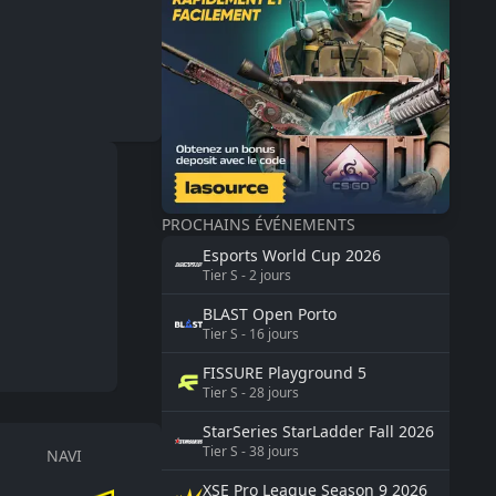
PROCHAINS ÉVÉNEMENTS
Esports World Cup
2026
Tier
S
-
2
jours
BLAST
Open Porto
Tier
S
-
16
jours
FISSURE
Playground 5
Tier
S
-
28
jours
StarSeries
StarLadder Fall 2026
Tier
S
-
38
jours
NAVI
XSE Pro League Season 9
2026