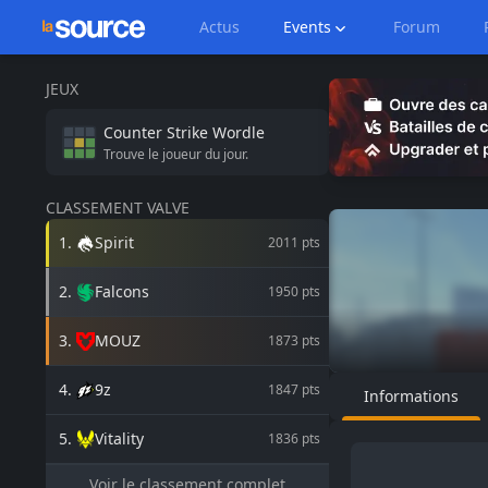
Actus
Events
Forum
JEUX
Counter Strike
Wordle
Trouve le joueur du jour.
CLASSEMENT VALVE
1
.
Spirit
2011
pts
2
.
Falcons
1950
pts
3
.
MOUZ
1873
pts
4
.
9z
1847
pts
Informations
5
.
Vitality
1836
pts
Voir le classement complet