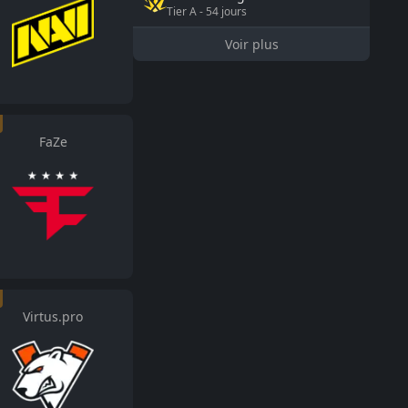
Tier
A
-
54
jours
Voir plus
FaZe
Virtus.pro