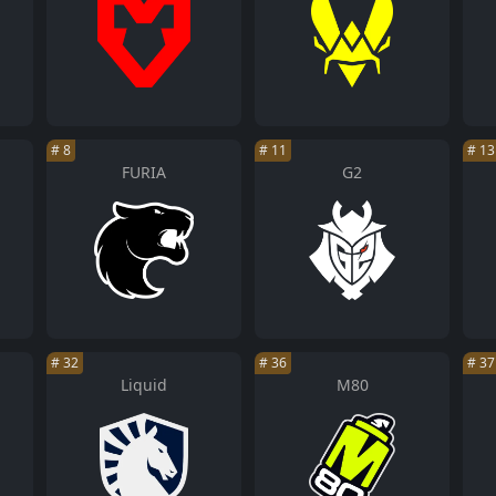
#
8
#
11
#
13
FURIA
G2
#
32
#
36
#
37
Liquid
M80