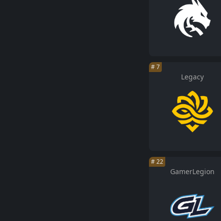
#
7
Legacy
#
22
GamerLegion