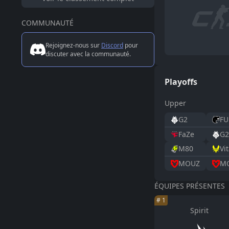
COMMUNAUTÉ
Rejoignez-nous sur
Discord
pour
discuter avec la communauté.
Playoffs
Upper
G2
FU
FaZe
G2
M80
Vit
MOUZ
M
ÉQUIPES PRÉSENTES
#
1
Spirit