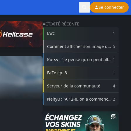
Se connecter
ACTIVITÉ RÉCENTE
Ewc
1
Comment afficher son image de
5
profil Steam sur lasource.gg ?
Kursy : "Je pense qu'on peut aller
1
beaucoup plus haut avec
3DMAX"
FaZe ep. 8
1
Serveur de la communauté
4
Neityu : "À 12-8, on a commencé
2
à vraiment croire au comeback"