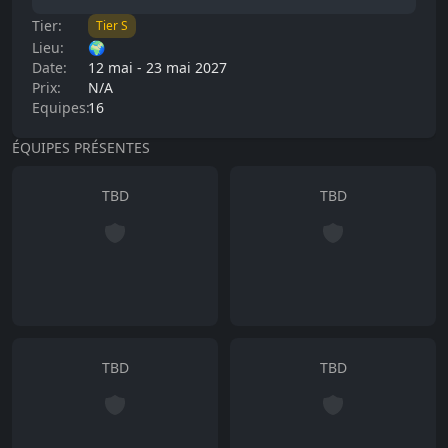
Tier:
Tier
S
Lieu:
🌍
Date:
12 mai
-
23 mai 2027
Prix:
N/A
Equipes:
16
ÉQUIPES PRÉSENTES
TBD
TBD
TBD
TBD