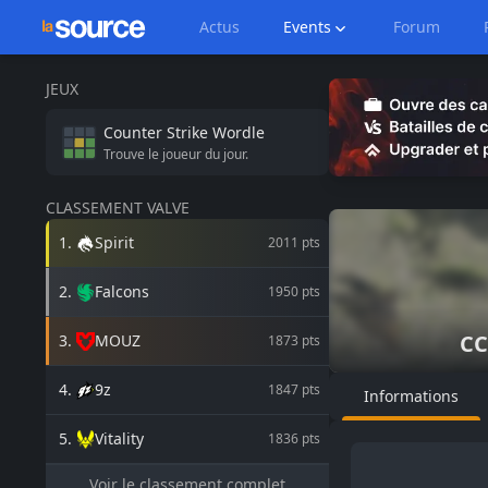
Actus
Events
Forum
JEUX
Counter Strike
Wordle
Trouve le joueur du jour.
CLASSEMENT VALVE
1
.
Spirit
2011
pts
2
.
Falcons
1950
pts
CC
3
.
MOUZ
1873
pts
4
.
9z
1847
pts
Informations
5
.
Vitality
1836
pts
Voir le classement complet