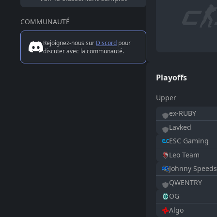
COMMUNAUTÉ
Rejoignez-nous sur
Discord
pour
discuter avec la communauté.
Playoffs
Upper
ex-RUBY
Lavked
ESC Gaming
Leo Team
Johnny Speeds
QWENTRY
OG
Algo