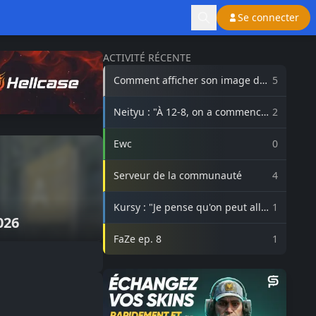
Se connecter
ACTIVITÉ RÉCENTE
Comment afficher son image de
5
profil Steam sur lasource.gg ?
Neityu : "À 12-8, on a commencé
2
à vraiment croire au comeback"
Ewc
0
Serveur de la communauté
4
Kursy : "Je pense qu'on peut aller
1
026
beaucoup plus haut avec
3DMAX"
FaZe ep. 8
1