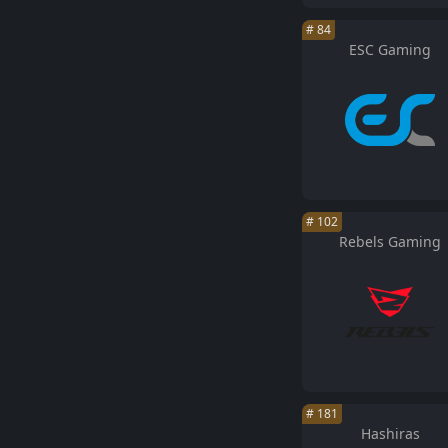
#
84
ESC Gaming
#
102
Rebels Gaming
#
181
Hashiras