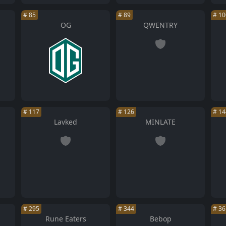
#
85
#
89
#
10
OG
QWENTRY
#
117
#
126
#
14
Lavked
MINLATE
#
295
#
344
#
36
Rune Eaters
Bebop