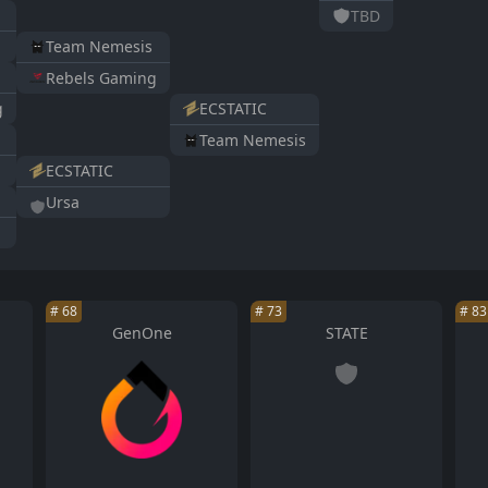
TBD
Team Nemesis
Rebels Gaming
ECSTATIC
g
Team Nemesis
ECSTATIC
Ursa
#
68
#
73
#
83
GenOne
STATE