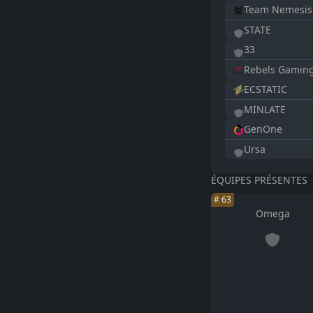
Team Nemesis
STATE
33
Rebels Gamin
ECSTATIC
MINLATE
GenOne
Ursa
ÉQUIPES PRÉSENTES
#
63
Omega