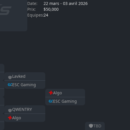
Date:
22 mars
-
03 avril 2026
Prix:
$50,000
Equipes:
24
Lavked
ESC Gaming
Algo
ESC Gaming
QWENTRY
Algo
TBD