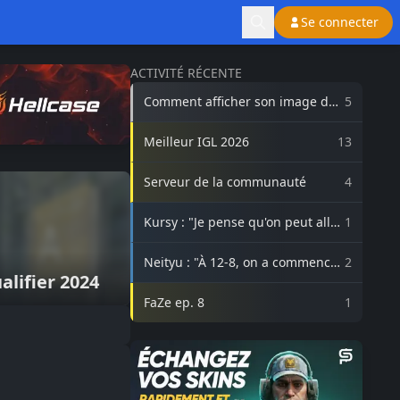
Se connecter
ACTIVITÉ RÉCENTE
Comment afficher son image de
5
profil Steam sur lasource.gg ?
Meilleur IGL 2026
13
Serveur de la communauté
4
Kursy : "Je pense qu'on peut aller
1
beaucoup plus haut avec
3DMAX"
Neityu : "À 12-8, on a commencé
2
lifier 2024
à vraiment croire au comeback"
FaZe ep. 8
1