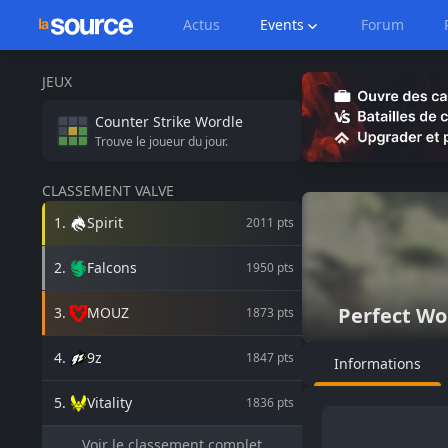
Actus
Events
Forum
JEUX
Counter Strike
Wordle
Trouve le joueur du jour.
CLASSEMENT VALVE
1
.
Spirit
2011
pts
2
.
Falcons
1950
pts
Perfect Wo
3
.
MOUZ
1873
pts
4
.
9z
1847
pts
Informations
5
.
Vitality
1836
pts
Voir le classement complet