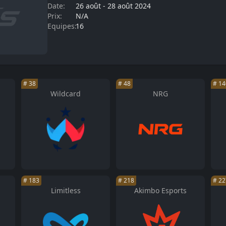
Date:
26 août
-
28 août 2024
Prix:
N/A
Equipes:
16
#
38
#
48
#
14
Wildcard
NRG
#
183
#
218
#
22
Limitless
Akimbo Esports