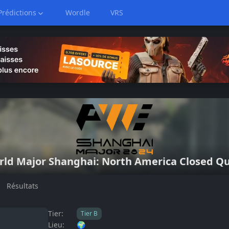
Prédictions
Wordle
VRS
rld Major
Shanghai: North America Closed Qua
Résultats
Tier:
Tier
B
Lieu:
🌍