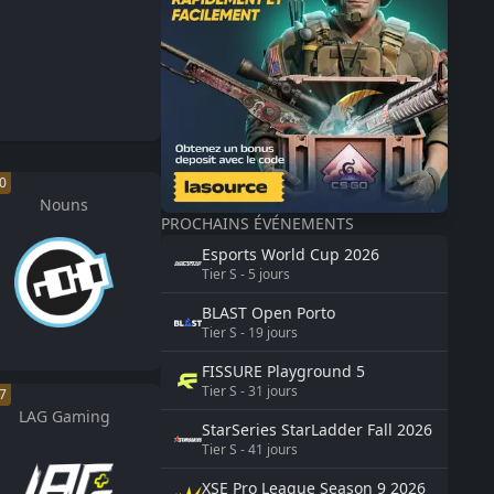
0
Nouns
PROCHAINS ÉVÉNEMENTS
Esports World Cup
2026
Tier
S
-
5
jours
BLAST
Open Porto
Tier
S
-
19
jours
FISSURE
Playground 5
Tier
S
-
31
jours
7
LAG Gaming
StarSeries
StarLadder Fall 2026
Tier
S
-
41
jours
XSE Pro League Season 9
2026