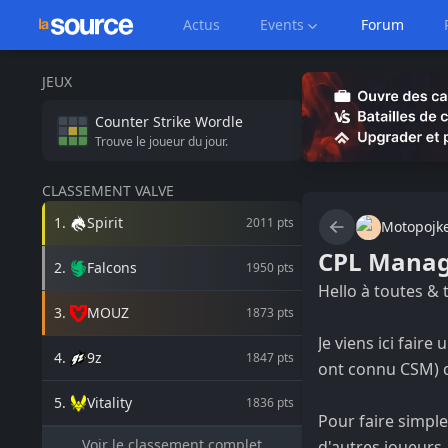
Actus
Events
Forum
JEUX
Counter Strike
Wordle
Trouve le joueur du jour.
CLASSEMENT VALVE
1
.
Spirit
2011
pts
Motopojk
CPL Mana
2
.
Falcons
1950
pts
Hello à toutes & 
3
.
MOUZ
1873
pts
Je viens ici faire
4
.
9z
1847
pts
ont connu CSM) q
5
.
Vitality
1836
pts
Pour faire simple
Voir le classement complet
d'autres joueurs,