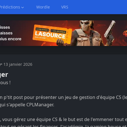
Prédictions
Wordle
VRS
e
•
13 janvier 2026
ger
tous !
 un p'tit post pour présenter un jeu de gestion d'équipe CS (l
ui s'appelle CPLManager.
, vous gérez une équipe CS & le but est de l'emmener tout 
 tout en gérant les finances, l'académie, la gaming house e