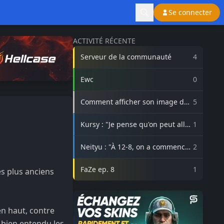
Se connecter
ACTIVITÉ RÉCENTE
Serveur de la communauté
4
Ewc
0
Comment afficher son image de
5
profil Steam sur lasource.gg ?
Kursy : "Je pense qu'on peut aller
1
beaucoup plus haut avec
3DMAX"
Neityu : "À 12-8, on a commencé
2
à vraiment croire au comeback"
FaZe ep. 8
1
es plus anciens
en haut, contre
t bien entendu les