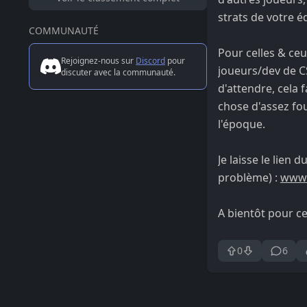
strats de votre é
COMMUNAUTÉ
Pour celles & ce
Rejoignez-nous sur
Discord
pour
joueurs/dev de C
discuter avec la communauté.
d'attendre, cela 
chose d'assez fo
l'époque.
Je laisse le lien
problème) :
www.
A bientôt pour ce
0
6