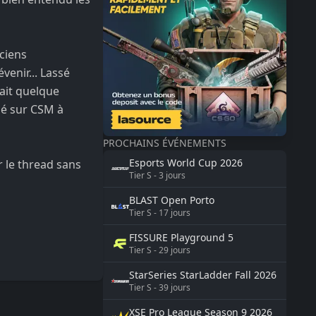
ciens
enir... Lassé
fait quelque
mé sur CSM à
PROCHAINS ÉVÉNEMENTS
Esports World Cup
2026
r le thread sans
Tier
S
-
3
jours
BLAST
Open Porto
Tier
S
-
17
jours
FISSURE
Playground 5
Tier
S
-
29
jours
StarSeries
StarLadder Fall 2026
Tier
S
-
39
jours
XSE Pro League Season 9
2026