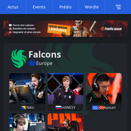
Actus
Events
Prédis
Wordle
Falcons
Europe
NiKo
m0NESY
kyxsan
IGL