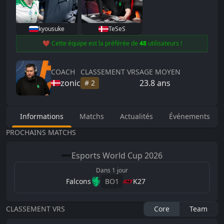
kyousuke
TeSeS
❤️ Cette équipe est la préférée de
48
utilisateurs !
COACH
CLASSEMENT VRS
AGE MOYEN
zonic
23.8
ans
#
2
Informations
Matchs
Actualités
Événements
PROCHAINS MATCHS
Esports World Cup
2026
Dans 1 jour
Falcons
BO
1
K27
CLASSEMENT VRS
Core
Team