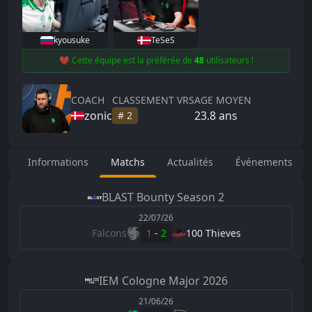
kyousuke
TeSeS
❤️ Cette équipe est la préférée de
48
utilisateurs !
COACH
CLASSEMENT VRS
AGE MOYEN
zonic
23.8
ans
#
2
Informations
Matchs
Actualités
Événements
BLAST
Bounty Season 2
22/07/26
Falcons
1
-
2
100 Thieves
IEM
Cologne Major 2026
21/06/26