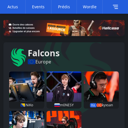
Actus
Events
Prédis
Wordle
Falcons
Europe
NiKo
m0NESY
kyxsan
IGL