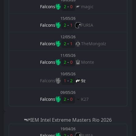
Falcons
2
-
0
magic
15/05/26
Falcons
2
-
1
FURIA
12/05/26
Falcons
2
-
1
TheMongolz
11/05/26
Falcons
2
-
0
Monte
10/05/26
Falcons
1
-
2
9z
09/05/26
Falcons
2
-
0
K27
IEM
Intel Extreme Masters Rio 2026
19/04/26
Falcons
2
-
0
FURIA