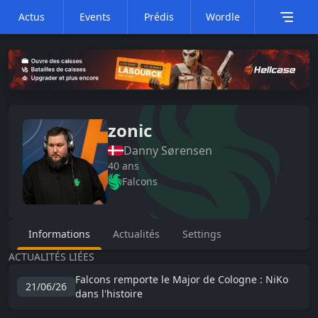
Actus
Events
Prédis
Wordle
zonic
Danny
Sørensen
40
ans
Falcons
Informations
Actualités
Settings
ACTUALITÉS LIÉES
Falcons remporte le Major de Cologne : NiKo
21/06/26
dans l'histoire