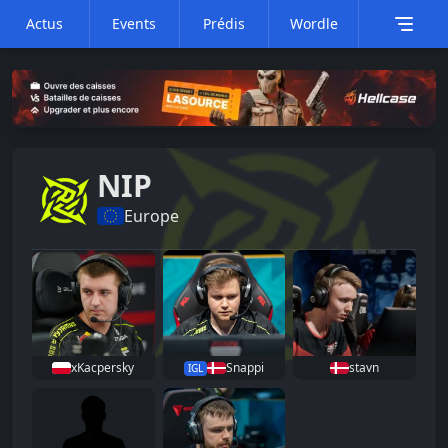
Actus
Events
Prédis
Wordle
NIP
Europe
xKacpersky
Snappi
stavn
IGL