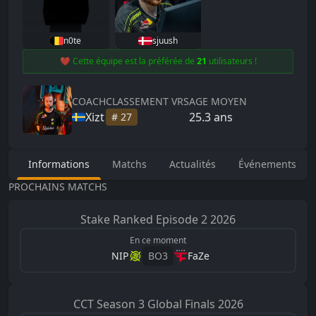
n0te
sjuush
❤️ Cette équipe est la préférée de
21
utilisateurs !
COACH
CLASSEMENT VRS
AGE MOYEN
Xizt
25.3
ans
#
27
Informations
Matchs
Actualités
Événements
PROCHAINS MATCHS
Stake Ranked
Episode 2 2026
En ce moment
NIP
BO
3
FaZe
CCT
Season 3 Global Finals 2026