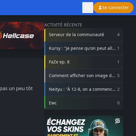
Se connecter
ACTIVITÉ RÉCENTE
Serveur de la communauté
4
Kursy : "Je pense qu'on peut aller
1
beaucoup plus haut avec
3DMAX"
FaZe ep. 8
1
Comment afficher son image de
5
profil Steam sur lasource.gg ?
t pas un peu tôt
Neityu : "À 12-8, on a commencé
2
à vraiment croire au comeback"
Ewc
0