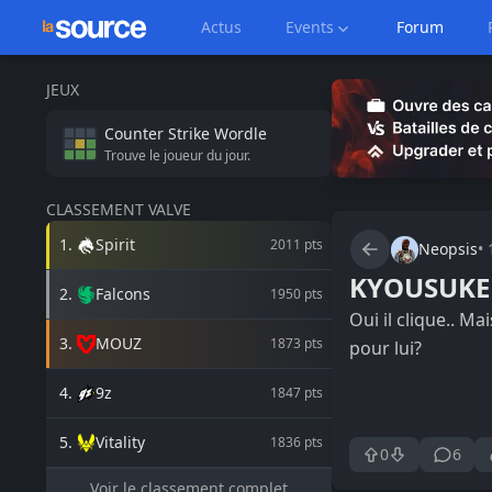
Actus
Events
Forum
JEUX
Counter Strike
Wordle
Trouve le joueur du jour.
CLASSEMENT VALVE
1
.
Spirit
2011
pts
Neopsis
•
KYOUSUKE
2
.
Falcons
1950
pts
Oui il clique.. Ma
3
.
MOUZ
1873
pts
pour lui?
4
.
9z
1847
pts
5
.
Vitality
1836
pts
0
6
Voir le classement complet