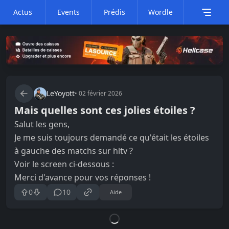
Actus
Events
Prédis
Wordle
LeYoyott
•
02 février 2026
Mais quelles sont ces jolies étoiles ?
Salut les gens,
Je me suis toujours demandé ce qu'était les étoiles
à gauche des matchs sur hltv ?
Voir le screen ci-dessous :
Merci d'avance pour vos réponses !
0
10
Aide