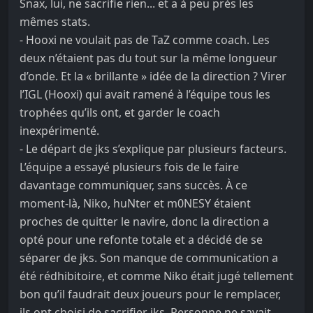
Snax, lui, ne sacrifie rien... et a à peu près les
mêmes stats.
- Hooxi ne voulait pas de TaZ comme coach. Les
deux n’étaient pas du tout sur la même longueur
d’onde. Et la « brillante » idée de la direction ? Virer
l’IGL (Hooxi) qui avait ramené à l’équipe tous les
trophées qu’ils ont, et garder le coach
inexpérimenté.
- Le départ de jks s’explique par plusieurs facteurs.
L’équipe a essayé plusieurs fois de le faire
davantage communiquer, sans succès. À ce
moment-là, Niko, huNter et m0NESY étaient
proches de quitter le navire, donc la direction a
opté pour une refonte totale et a décidé de se
séparer de jks. Son manque de communication a
été rédhibitoire, et comme Niko était jugé tellement
bon qu’il faudrait deux joueurs pour le remplacer,
ils ont choisi de sacrifier jks. Personne ne savait