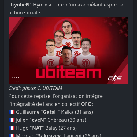
"
hyobeN
" Hyolle autour d'un axe mêlant esport et
action sociale.
Crédit photo: © UBITEAM
Pour cette reprise, l'organisation intègre
l'intégralité de l'ancien collectif
OFC
:
🇫🇷 Guillaume "
GatsH
" Kalka (31 ans)
🇫🇷 Julien "
eveN
" Chéreau (30 ans)
🇫🇷 Hugo "
NAT
" Balay (27 ans)
🇫🇷 Morgan "
Sakeazey
" Laurent (26 ans)