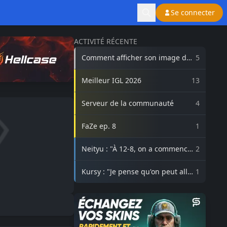
Se connecter
ACTIVITÉ RÉCENTE
Comment afficher son image de
5
profil Steam sur lasource.gg ?
Meilleur IGL 2026
13
Serveur de la communauté
4
FaZe ep. 8
1
Neityu : "À 12-8, on a commencé
2
à vraiment croire au comeback"
Kursy : "Je pense qu'on peut aller
1
beaucoup plus haut avec
3DMAX"