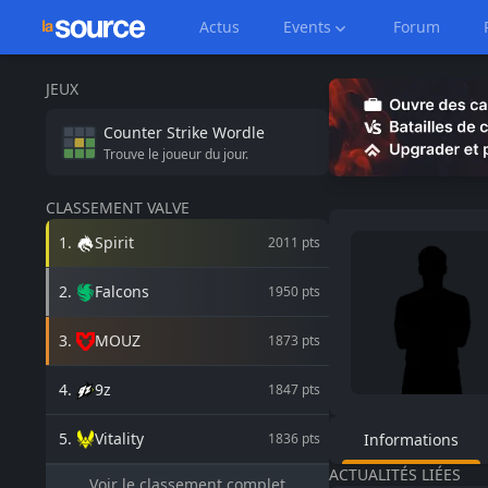
Actus
Events
Forum
JEUX
Counter Strike
Wordle
Trouve le joueur du jour.
CLASSEMENT VALVE
1
.
Spirit
2011
pts
2
.
Falcons
1950
pts
3
.
MOUZ
1873
pts
4
.
9z
1847
pts
5
.
Vitality
1836
pts
Informations
ACTUALITÉS LIÉES
Voir le classement complet