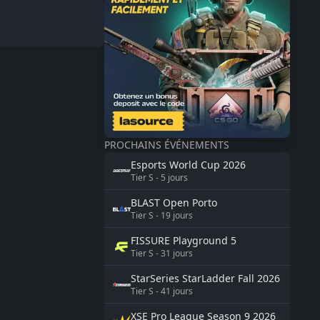
PROCHAINS ÉVÉNEMENTS
Esports World Cup
2026
Tier
S
-
5
jours
BLAST
Open Porto
Tier
S
-
19
jours
FISSURE
Playground 5
Tier
S
-
31
jours
StarSeries
StarLadder Fall 2026
Tier
S
-
41
jours
XSE Pro League Season 9
2026