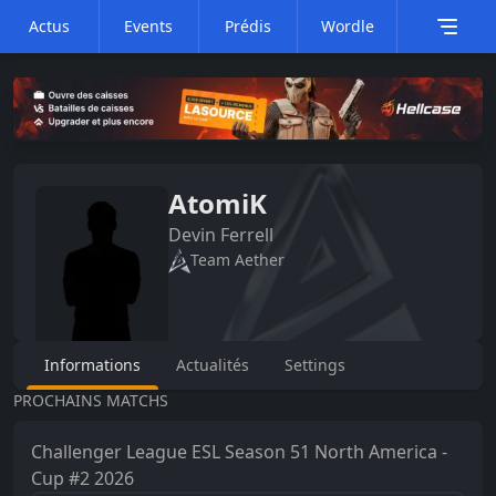
Actus
Events
Prédis
Wordle
AtomiK
Devin
Ferrell
Team Aether
Informations
Actualités
Settings
PROCHAINS MATCHS
Challenger League
ESL Season 51 North America -
Cup #2 2026