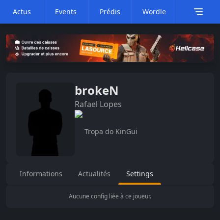
Actus
Events
Prédis
Wordle
brokeN
Rafael
Lopes
Tropa do KinGui
Informations
Actualités
Settings
Aucune config liée à ce joueur.