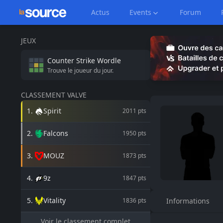
Actus
Events
Forum
JEUX
Counter Strike
Wordle
Trouve le joueur du jour.
CLASSEMENT VALVE
1
.
Spirit
2011
pts
2
.
Falcons
1950
pts
3
.
MOUZ
1873
pts
4
.
9z
1847
pts
5
.
Vitality
1836
pts
Informations
Voir le classement complet