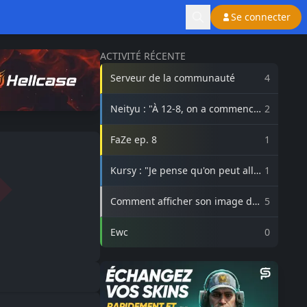
Se connecter
ACTIVITÉ RÉCENTE
Serveur de la communauté
4
Neityu : "À 12-8, on a commencé
2
à vraiment croire au comeback"
FaZe ep. 8
1
Kursy : "Je pense qu'on peut aller
1
beaucoup plus haut avec
3DMAX"
Comment afficher son image de
5
profil Steam sur lasource.gg ?
Ewc
0