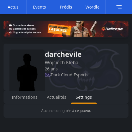
Actus
Events
Prédis
Wordle
darchevile
Wojciech
Klęba
26
ans
Dark Cloud Esports
Informations
Actualités
Settings
Aucune config liée à ce joueur.