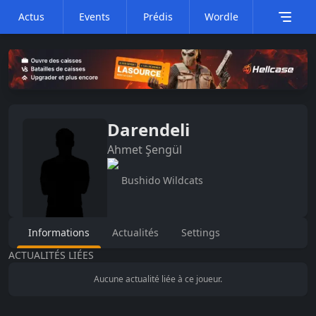
Actus
Events
Prédis
Wordle
Darendeli
Ahmet
Şengül
Bushido Wildcats
Informations
Actualités
Settings
ACTUALITÉS LIÉES
Aucune actualité liée à ce joueur.