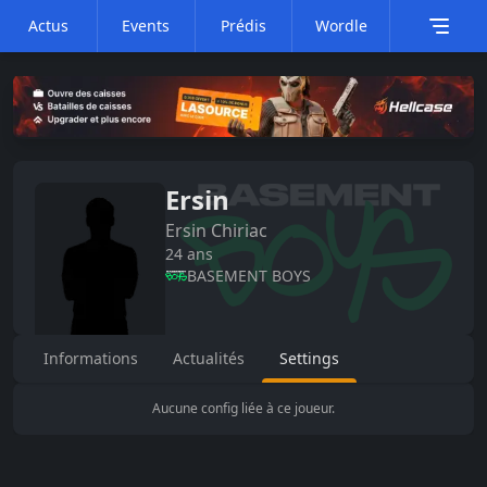
Actus
Events
Prédis
Wordle
Ersin
Ersin
Chiriac
24
ans
BASEMENT BOYS
Informations
Actualités
Settings
Aucune config liée à ce joueur.