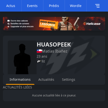
Actus
Events
Prédis
Wordle
HUASOPEEK
Matías
Ibañez
23
ans
9z
Informations
Actualités
Settings
ACTUALITÉS LIÉES
Aucune actualité liée à ce joueur.