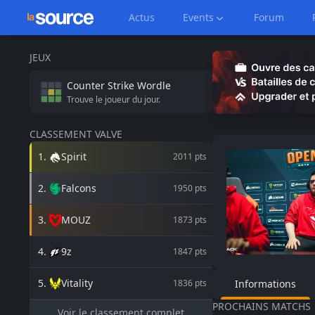
Actus
Events
Forum
JEUX
Counter Strike
Wordle
Trouve le joueur du jour.
CLASSEMENT VALVE
1
.
Spirit
2011
pts
2
.
Falcons
1950
pts
3
.
MOUZ
1873
pts
4
.
9z
1847
pts
5
.
Vitality
1836
pts
Informations
PROCHAINS MATCHS
Voir le classement complet