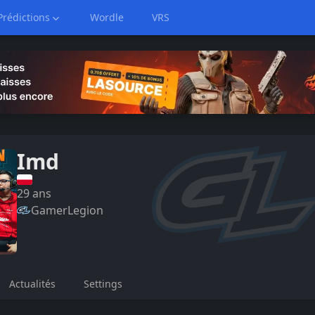
Prédictions
Wordle
VRS
Imd
29
ans
GamerLegion
Actualités
Settings