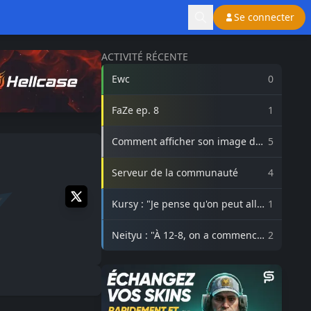
Se connecter
ACTIVITÉ RÉCENTE
Ewc
0
FaZe ep. 8
1
Comment afficher son image de
5
profil Steam sur lasource.gg ?
Serveur de la communauté
4
Kursy : "Je pense qu'on peut aller
1
beaucoup plus haut avec
3DMAX"
Neityu : "À 12-8, on a commencé
2
à vraiment croire au comeback"