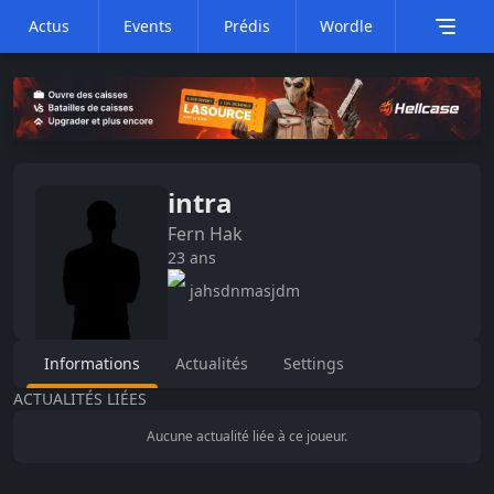
Actus
Events
Prédis
Wordle
intra
Fern
Hak
23
ans
jahsdnmasjdm
Informations
Actualités
Settings
ACTUALITÉS LIÉES
Aucune actualité liée à ce joueur.