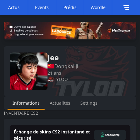
Actus
Events
Prédis
Wordle
Jee
Dongkai
Ji
21
ans
TYLOO
Informations
Actualités
Settings
INVENTAIRE CS2
Échange de skins CS2 instantané et
sécurisé