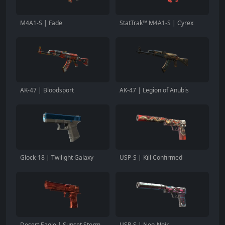
M4A1-S | Fade
StatTrak™ M4A1-S | Cyrex
AK-47 | Bloodsport
AK-47 | Legion of Anubis
Glock-18 | Twilight Galaxy
USP-S | Kill Confirmed
Desert Eagle | Sunset Storm
USP-S | Neo-Noir