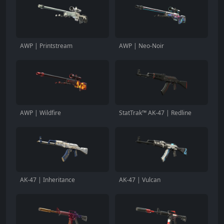
AWP | Printstream
AWP | Neo-Noir
AWP | Wildfire
StatTrak™ AK-47 | Redline
AK-47 | Inheritance
AK-47 | Vulcan