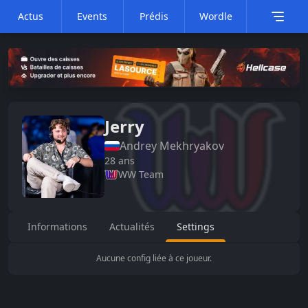
Actus
Events
Prédis
Wordle
Jerry
Andrey
Mekhryakov
28
ans
WW Team
Informations
Actualités
Settings
Aucune config liée à ce joueur.