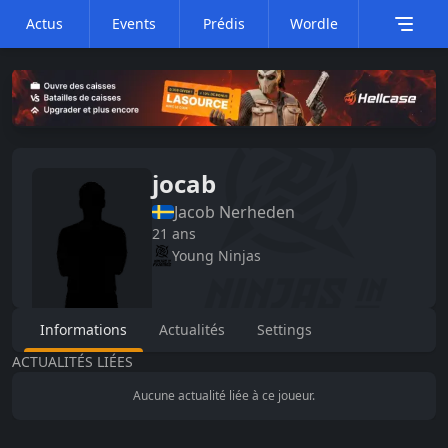
Actus
Events
Prédis
Wordle
jocab
Jacob
Nerheden
21
ans
Young Ninjas
Informations
Actualités
Settings
ACTUALITÉS LIÉES
Aucune actualité liée à ce joueur.