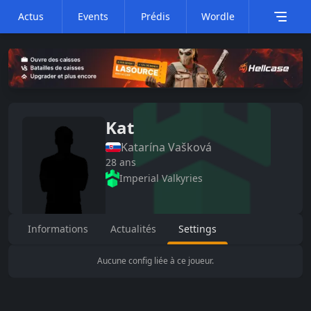
Actus
Events
Prédis
Wordle
Kat
Katarína
Vašková
28
ans
Imperial Valkyries
Informations
Actualités
Settings
Aucune config liée à ce joueur.