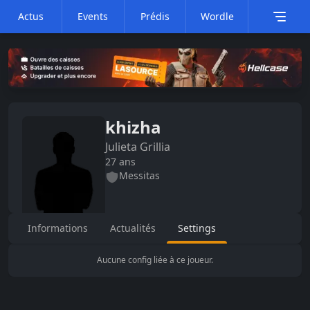
Actus
Events
Prédis
Wordle
khizha
Julieta
Grillia
27
ans
Messitas
Informations
Actualités
Settings
Aucune config liée à ce joueur.