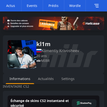
Actus
Events
Prédis
Wordle
kl1m
Klimentiy
Krivosheev
20
ans
MIBR
Informations
Actualités
Settings
INVENTAIRE CS2
Échange de skins CS2 instantané et
sécurisé