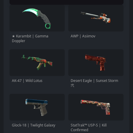
★ Karambit | Gamma
AWP | Asiimov
Doppler
AK-47 | Wild Lotus
Desert Eagle | Sunset Storm
弐
Glock-18 | Twilight Galaxy
StatTrak™ USP-S | Kill
Confirmed