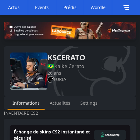
Actus
Events
Prédis
Wordle
KSCERATO
Kaike
Cerato
26
ans
FURIA
Informations
Actualités
Settings
INVENTAIRE CS2
Échange de skins CS2 instantané et
sécurisé