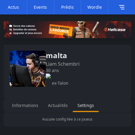
Actus
Events
Prédis
Wordle
malta
Liam
Schembri
30
ans
ex-Talon
Informations
Actualités
Settings
Aucune config liée à ce joueur.