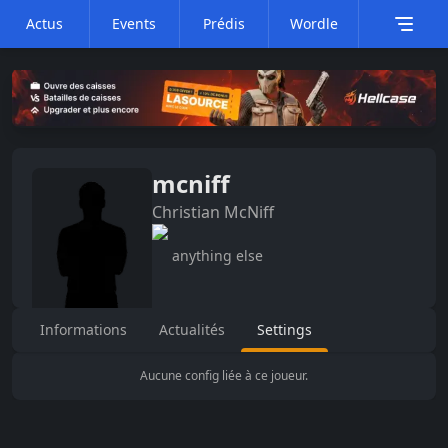
Actus
Events
Prédis
Wordle
mcniff
Christian
McNiff
anything else
Informations
Actualités
Settings
Aucune config liée à ce joueur.